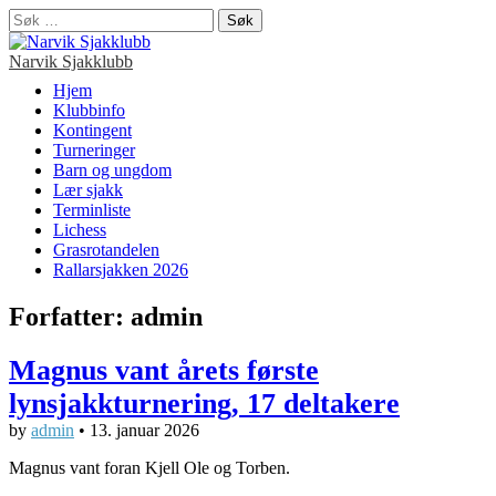
Søk
etter:
Narvik Sjakklubb
Main
Skip
Hjem
to
Klubbinfo
menu
content
Kontingent
Turneringer
Barn og ungdom
Lær sjakk
Terminliste
Lichess
Grasrotandelen
Rallarsjakken 2026
Forfatter:
admin
Magnus vant årets første
lynsjakkturnering, 17 deltakere
by
admin
•
13. januar 2026
Magnus vant foran Kjell Ole og Torben.