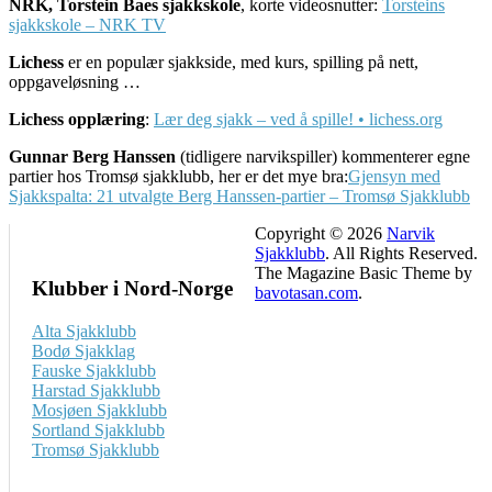
NRK, Torstein Baes sjakkskole
, korte videosnutter:
Torsteins
sjakkskole – NRK TV
Lichess
er en populær sjakkside, med kurs, spilling på nett,
oppgaveløsning …
Lichess opplæring
:
Lær deg sjakk – ved å spille! • lichess.org
Gunnar Berg Hanssen
(tidligere narvikspiller) kommenterer egne
partier hos Tromsø sjakklubb, her er det mye bra:
Gjensyn med
Sjakkspalta: 21 utvalgte Berg Hanssen-partier – Tromsø Sjakklubb
Copyright © 2026
Narvik
Sjakklubb
. All Rights Reserved.
The Magazine Basic Theme by
Klubber i Nord-Norge
bavotasan.com
.
Alta Sjakklubb
Bodø Sjakklag
Fauske Sjakklubb
Harstad Sjakklubb
Mosjøen Sjakklubb
Sortland Sjakklubb
Tromsø Sjakklubb