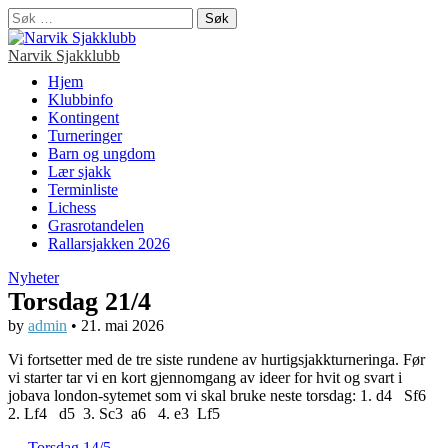
Søk
etter:
Narvik Sjakklubb
Main
Skip
Hjem
to
Klubbinfo
menu
content
Kontingent
Turneringer
Barn og ungdom
Lær sjakk
Terminliste
Lichess
Grasrotandelen
Rallarsjakken 2026
Nyheter
Torsdag 21/4
by
admin
•
21. mai 2026
Vi fortsetter med de tre siste rundene av hurtigsjakkturneringa. Før
vi starter tar vi en kort gjennomgang av ideer for hvit og svart i
jobava london-sytemet som vi skal bruke neste torsdag: 1. d4 Sf6
2. Lf4 d5 3. Sc3 a6 4. e3 Lf5
← Torsdag 14/5