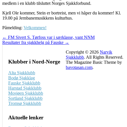
medlem i en klubb tilsluttet Norges Sjakkforbund.
Kjell Ole kommer, Stein er bortreist, men vi håper du kommer! Kl.
19.00 på Jernbanemusikkens kulturhus.
Påmelding:
Velkommen!
Post
← FM Sivert S. Tørfoss var i særklasse, vant NNM
Resultater fra sjakkhelg på Fauske →
navigation
Copyright © 2026
Narvik
Sjakklubb
. All Rights Reserved.
Klubber i Nord-Norge
The Magazine Basic Theme by
bavotasan.com
.
Alta Sjakklubb
Bodø Sjakklag
Fauske Sjakklubb
Harstad Sjakklubb
Mosjøen Sjakklubb
Sortland Sjakklubb
Tromsø Sjakklubb
Aktuelle lenker