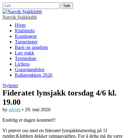
Søk
etter:
Narvik Sjakklubb
Main
Skip
Hjem
to
Klubbinfo
menu
content
Kontingent
Turneringer
Barn og ungdom
Lær sjakk
Terminliste
Lichess
Grasrotandelen
Rallarsjakken 2026
Nyheter
Fideratet lynsjakk torsdag 4/6 kl.
19.00
by
admin
•
29. mai 2026
Endelig er dagen kommet!!
Vi prøver oss med en fideratet lynsjakkturnering på 11
runder.Klubben dekker ratingavgiften. For å delta må du være