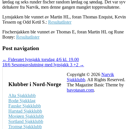
lørdag og seks runder fischer random lørdag og søndag. Det var syv
deltakere fra Narvik, men denne gangen manglet toppresultatene.
Lynsjakken ble vunnet av Martin HL, foran Thomas Enquist, Kevin
Tessem og Odd Ketil S.:
Resultatlister
Fischersjakken ble vunnet av Thomas E, foran Martin HL og Rune
Borøy:
Resultatlister
Post navigation
← Fideratet lynsjakk torsdag 4/6 kl. 19.00
18/6 Sesongavslutning med lynsjakk 3 +2 →
Copyright © 2026
Narvik
Sjakklubb
. All Rights Reserved.
Klubber i Nord-Norge
The Magazine Basic Theme by
bavotasan.com
.
Alta Sjakklubb
Bodø Sjakklag
Fauske Sjakklubb
Harstad Sjakklubb
Mosjøen Sjakklubb
Sortland Sjakklubb
Tromsø Sjakklubb