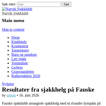
Søk etter:
Narvik Sjakklubb
Main menu
Skip to content
Hjem
Klubbinfo
Kontingent
Turneringer
Barn og ungdom
Lær sjakk
Terminliste
Lichess
Grasrotandelen
Rallarsjakken 2026
Nyheter
Resultater fra sjakkhelg på Fauske
by
admin
•
16. juni 2026
Fauske sjakklubb arrangerte sjakkhelg med ni ri\under lynsjakk på